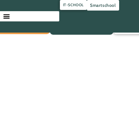
IT-SCHOOL
Smartschool
criptions 2026-2027
Projet P
Association Des Parents