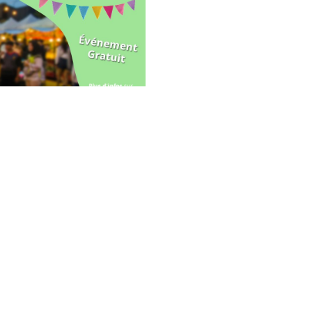
ation avec le
M@rcel Pas
ine-l’Alleud
26 mai 2025
ACTIVITÉS